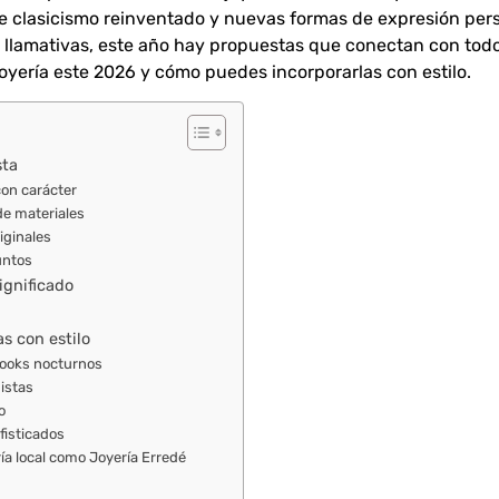
clasicismo reinventado y nuevas formas de expresión person
s llamativas, este año hay propuestas que conectan con tod
oyería este 2026 y cómo puedes incorporarlas con estilo.
sta
on carácter
de materiales
iginales
untos
ignificado
as con estilo
looks nocturnos
istas
o
fisticados
ría local como Joyería Erredé