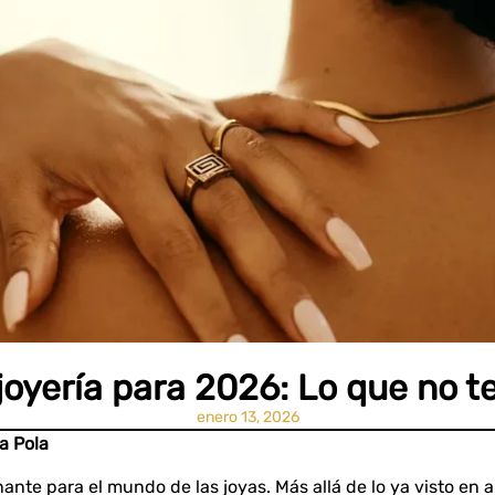
joyería para 2026: Lo que no t
enero 13, 2026
a Pola
nte para el mundo de las joyas. Más allá de lo ya visto en a