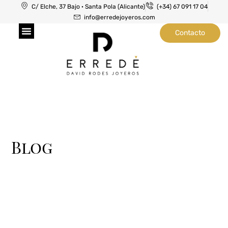
C/ Elche, 37 Bajo · Santa Pola (Alicante)
(+34) 67 091 17 04
info@erredejoyeros.com
Contacto
Joyeros en Santa Pola
Taller de Joyería
Taller de Relojería
Blog