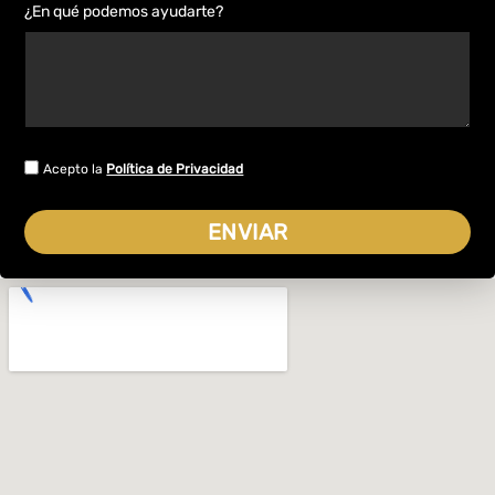
¿En qué podemos ayudarte?
Acepto la
Política de Privacidad
ENVIAR