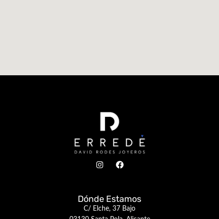
Dónde Estamos
C/ Elche, 37 Bajo