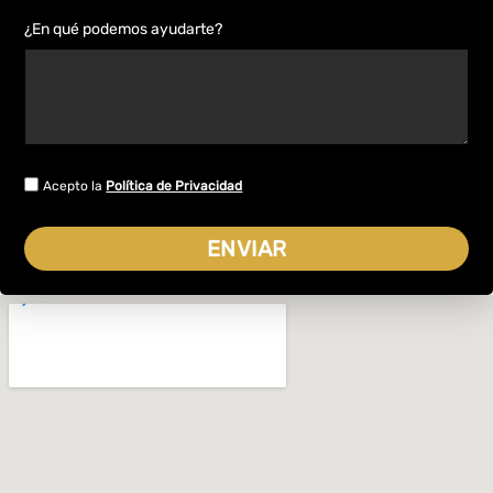
¿En qué podemos ayudarte?
Acepto la
Política de Privacidad
ENVIAR