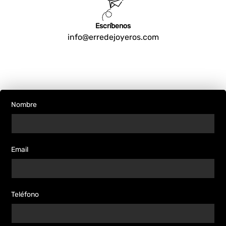
Escríbenos
info@erredejoyeros.com
Nombre
Email
Teléfono