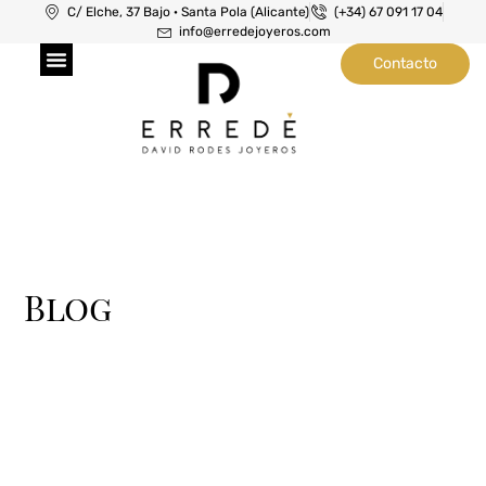
C/ Elche, 37 Bajo · Santa Pola (Alicante)
(+34) 67 091 17 04
info@erredejoyeros.com
Contacto
Joyeros en Santa Pola
Taller de Joyería
Taller de Relojería
Blog