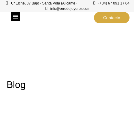
C/ Elche, 37 Bajo · Santa Pola (Alicante)
(+34) 67 091 17 04
info@erredejoyeros.com
Contacto
Joyeros en Santa Pola
Taller de Joyería
Taller de Relojería
Blog