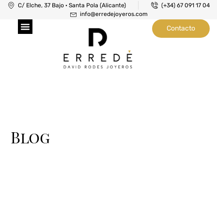
C/ Elche, 37 Bajo · Santa Pola (Alicante)
(+34) 67 091 17 04
info@erredejoyeros.com
Contacto
Joyeros en Santa Pola
Taller de Joyería
Taller de Relojería
Blog